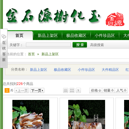
首页
新品上架区
极品收藏区
小件珍品区
大
关键字：
高级搜索
您当前的位置：
首页
»
新品上架区
分类名称：
新品上架区
极品收藏区
小件珍品区
大件精品区
红
总共找到
226
个商品
1
/
6
价格
销量
人气