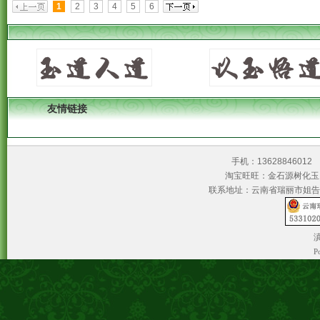
1
2
3
4
5
6
友情链接
手机：1362884601
淘宝旺旺：金石源树
联系地址：云南省瑞丽市姐告
滇
P