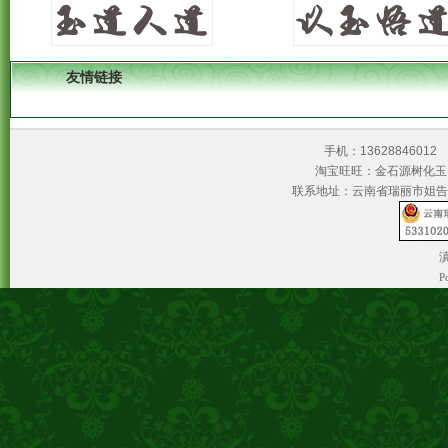
友情链接
手机：1362884601
淘宝旺旺：金石源树
联系地址：云南省瑞丽市姐告
滇
P