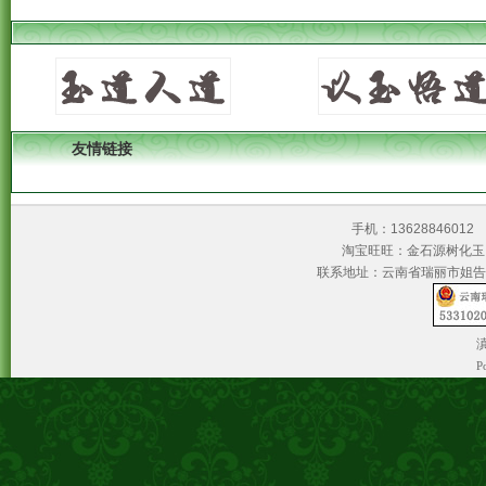
友情链接
手机：1362884601
淘宝旺旺：金石源树
联系地址：云南省瑞丽市姐告
滇
P