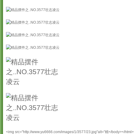
<img src="http://www.yu6666.com/images/1/3577/23.jpg"alt="精</body></html>