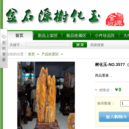
首页
新品上架区
极品收藏区
小件珍品区
大
关键字：
高级搜索
您当前的位置：
首页
»
产品欣赏区
»
树化玉-NO.3577
商品重量：
4.5
公斤(
￥0
销售价：
购买数量：