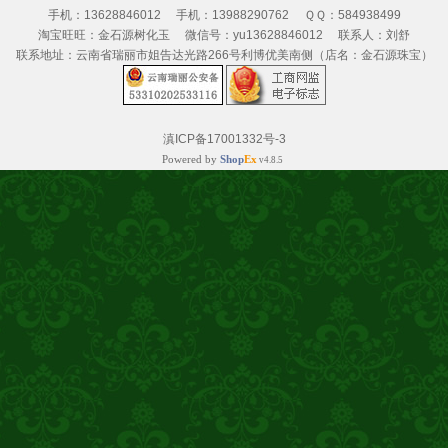
手机：13628846012
手机：13988290762
ＱＱ：584938499
淘宝旺旺：金石源树化玉
微信号：yu13628846012
联系人：刘舒
联系地址：云南省瑞丽市姐告达光路266号利博优美南侧（店名：金石源珠宝）
滇ICP备17001332号-3
Powered by
Shop
Ex
v4.8.5