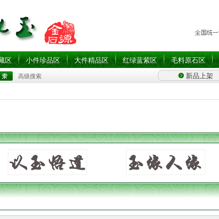
藏区
小件珍品区
大件精品区
红绿蓝紫区
毛料原石区
新品上架
高级搜索