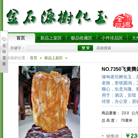
首页
新品上架区
极品收藏区
小件珍品区
大
关键字：
高级搜索
您当前的位置：
首页
»
新品上架区
»
NO.7350飞黄腾
缅甸老坑树化玉，
老辣，形状圆润，
顺心，生意兴隆。
用于：酒店，宾馆
待室，办公室，居
商品重量：
23.0
公斤
总 高 度：
70厘米
￥23
销售价：