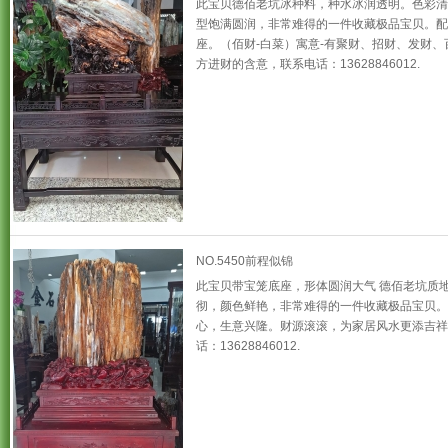
此宝贝德佰老坑冰种料，种水冰润透明。色彩清
型饱满圆润，非常难得的一件收藏极品宝贝。配
座。（佰财-白菜）寓意-有聚财、招财、发财、
方进财的含意，联系电话：13628846012.
NO.5450前程似锦
此宝贝带宝笼底座，形体圆润大气 德佰老坑质
彻，颜色鲜艳，非常难得的一件收藏极品宝贝。
心，生意兴隆。财源滚滚，为家居风水更添吉祥
话：13628846012.