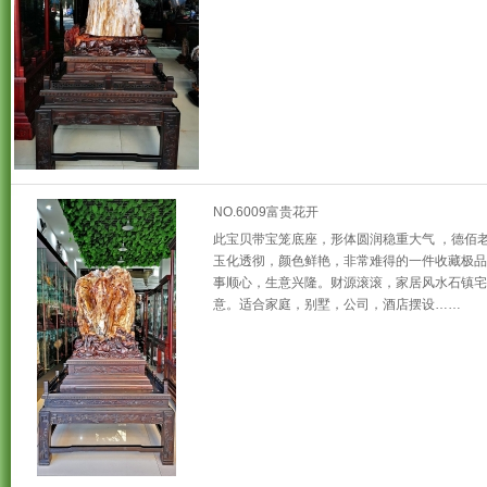
NO.6009富贵花开
此宝贝带宝笼底座，形体圆润稳重大气 ，德佰
玉化透彻，颜色鲜艳，非常难得的一件收藏极品
事顺心，生意兴隆。财源滚滚，家居风水石镇宅
意。适合家庭，别墅，公司，酒店摆设……