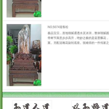
NO.5074迎客松
极品宝贝，质地细腻通透水灵冰润，整体细腻圆
带树节寓意步步高升，绝妙之极的是蓝墨飘花，
案。另配送雕花旋转底座。很难得的一件传家之