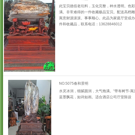
此宝贝德佰老坑料，玉化完整，种水透明。色彩
满。非常难得的一件收藏极品宝贝。配送高档雕
寓意财源滚滚。事事顺心。此品为家庭厅堂或办
件和收藏品，联系电话：13628846012
NO.5075春和景明
水灵冰润，细腻圆润，大气饱满。“带有树节-寓
蓝墨飘花，如诗如画。适合酒店公司厅堂陈设