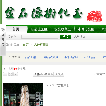
首页
新品上架区
极品收藏区
小件珍品区
大
关键字：
高级搜索
您当前的位置：
首页
»
大件精品区
分类名称：
新品上架区
极品收藏区
小件珍品区
大件精品区
红
总共找到
16
个商品
价格
销量
人气
排序方式:
NO.7262吉星高照