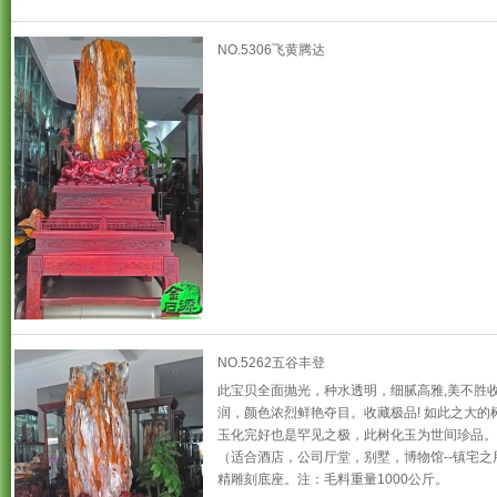
NO.5306飞黄腾达
NO.5262五谷丰登
此宝贝全面抛光，种水透明，细腻高雅,美不胜收
润，颜色浓烈鲜艳夺目。收藏极品! 如此之大的
玉化完好也是罕见之极，此树化玉为世间珍品。
（适合酒店，公司厅堂，别墅，博物馆--镇宅之
精雕刻底座。注：毛料重量1000公斤。