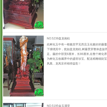
NO.5239盘龙抱柱
此树化玉中有一根极其罕见而且玉化极好的藤蔓
下缠绕其中，犹如盘龙抱柱,树藤贯穿整体盘旋
足。藤的中部宽6厘米，长86厘米,在整个树化界
为树化玉收藏界中的盛世珍宝。配送精雕细刻宝
凤凰，龙凤呈祥相得益彰！
NO.5195金玉满堂