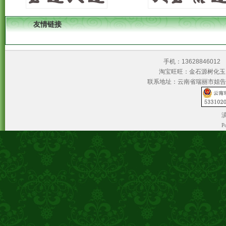
友情链接
手机：1362884601
淘宝旺旺：金石源树
联系地址：云南省瑞丽市姐告
滇
P