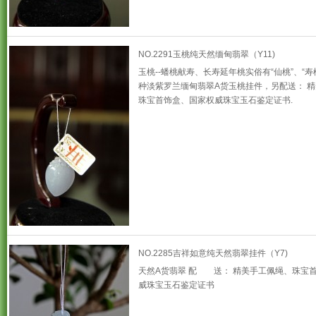
NO.2291玉桃纯天然缅甸翡翠（Y11)
玉桃--蟠桃献寿、长寿延年桃实俗有“仙桃”、“寿
种淡紫罗兰缅甸翡翠A货玉桃挂件，另配送： 
珠宝首饰盒、国家权威珠宝玉石鉴定证书.
NO.2285吉祥如意纯天然翡翠挂件（Y7)
天然A货翡翠 配 送： 精美手工佩绳、珠宝
威珠宝玉石鉴定证书