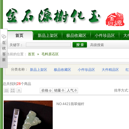
首页
新品上架区
极品收藏区
小件珍品区
大
关键字：
高级搜索
您当前的位置：
首页
»
毛料原石区
分类名称：
新品上架区
极品收藏区
小件珍品区
大件精品区
红
总共找到
28
个商品
价格
销量
人气
排序方式:
NO.4421翡翠烟杆