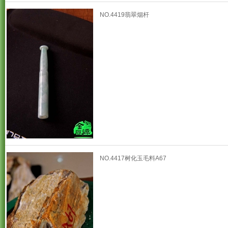
NO.4419翡翠烟杆
NO.4417树化玉毛料A67