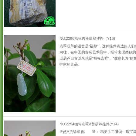
NO.2296福禄吉祥翡翠挂件（Y16)
翡翠葫芦的谐音是“福禄”，这种挂件表达的人们
向往，在中国的古玩艺术品中，经常出现类似的
以葫芦自古以来就是“福禄吉祥”、“健康长寿”的
护家的良品.
NO.2294缅甸翡翠A货葫芦挂件(Y14)
天然A货翡翠 配 送： 精美手工佩绳、珠宝