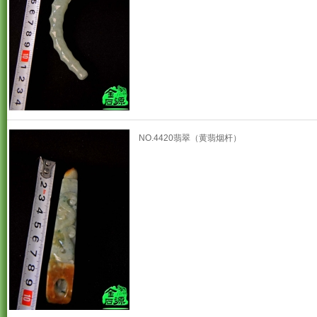
NO.4420翡翠（黄翡烟杆）