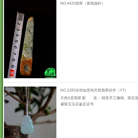
NO.4420翡翠（黄翡烟杆）
NO.2285吉祥如意纯天然翡翠挂件（Y7)
天然A货翡翠 配 送： 精美手工佩绳、珠宝
威珠宝玉石鉴定证书