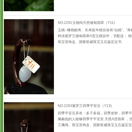
NO.2291玉桃纯天然缅甸翡翠（Y11)
玉桃--蟠桃献寿、长寿延年桃实俗有“仙桃”、“寿
种淡紫罗兰缅甸翡翠A货玉桃挂件，另配送： 
珠宝首饰盒、国家权威珠宝玉石鉴定证书.
NO.2293紫罗兰四季平安豆（Y13)
四季平安豆具有：多子多福，四季发财，四季平
佩戴他的人能够四季平平安安.天然A货翡翠 ，
工佩绳、珠宝首饰盒、国家权威珠宝玉石鉴定证书