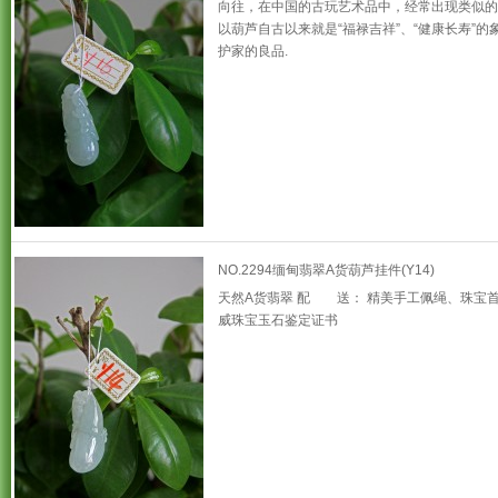
向往，在中国的古玩艺术品中，经常出现类似的
以葫芦自古以来就是“福禄吉祥”、“健康长寿”的
护家的良品.
NO.2294缅甸翡翠A货葫芦挂件(Y14)
天然A货翡翠 配 送： 精美手工佩绳、珠宝
威珠宝玉石鉴定证书