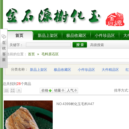
首页
新品上架区
极品收藏区
小件珍品区
大
关键字：
高级搜索
您当前的位置：
首页
»
毛料原石区
分类名称：
新品上架区
极品收藏区
小件珍品区
大件精品区
红
总共找到
28
个商品
价格
销量
人气
排序方式:
NO.4399树化玉毛料A47