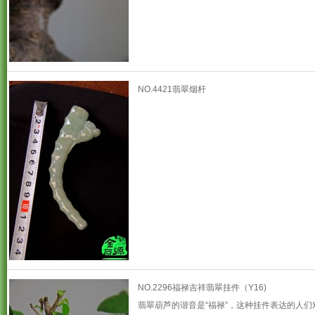
NO.4421翡翠烟杆
NO.2296福禄吉祥翡翠挂件（Y16)
翡翠葫芦的谐音是“福禄”，这种挂件表达的人们