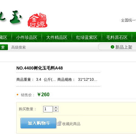
藏区
小件珍品区
大件精品区
红绿蓝紫区
毛料原石区
新品上架
高级搜索
NO.4400树化玉毛料A48
商品重量：
3.4
公斤(Kg)
商品规格：
31*12*10CM
￥260
销售价：
购买数量：
收藏此商品