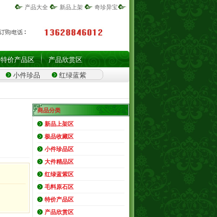
产品大全
新品上架
奇珍异宝
特价产品区
产品欣赏区
小件珍品
红绿蓝紫
商品分类
新品上架区
极品收藏区
小件珍品区
大件精品区
红绿蓝紫区
毛料原石区
特价产品区
产品欣赏区