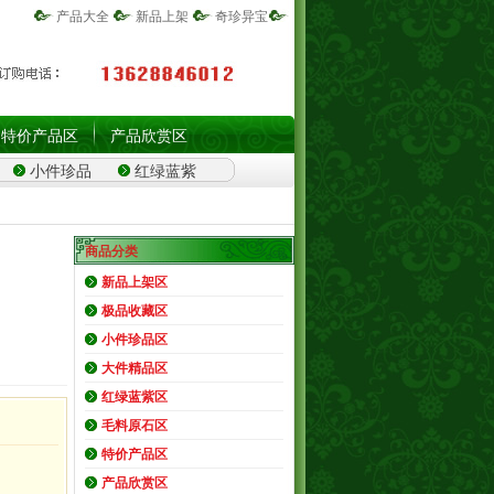
产品大全
新品上架
奇珍异宝
特价产品区
产品欣赏区
小件珍品
红绿蓝紫
商品分类
新品上架区
极品收藏区
小件珍品区
大件精品区
红绿蓝紫区
毛料原石区
特价产品区
产品欣赏区