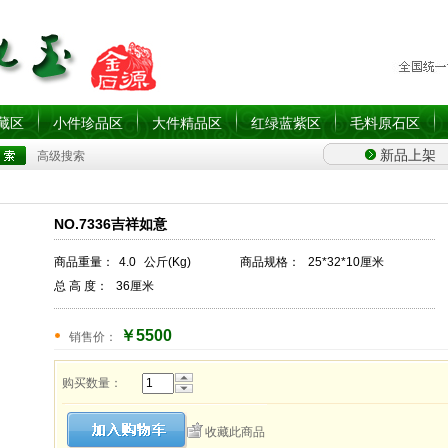
藏区
小件珍品区
大件精品区
红绿蓝紫区
毛料原石区
新品上架
高级搜索
NO.7336吉祥如意
商品重量：
4.0
公斤(Kg)
商品规格：
25*32*10厘米
总 高 度：
36厘米
￥5500
销售价：
购买数量：
收藏此商品