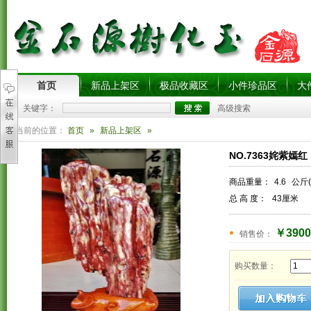
首页
新品上架区
极品收藏区
小件珍品区
大
关键字：
高级搜索
您当前的位置：
首页
»
新品上架区
»
NO.7363姹紫嫣红
商品重量：
4.6
公斤(
总 高 度：
43厘米
￥3900
销售价：
购买数量：