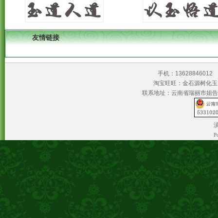
友情链接
手机：1362884601
淘宝旺旺：金石源树
联系地址：云南省瑞丽市姐告
滇
P