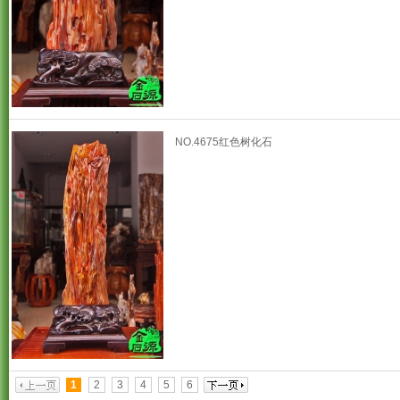
NO.4675红色树化石
1
2
3
4
5
6