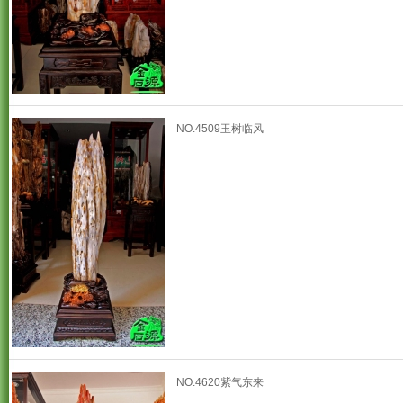
NO.4509玉树临风
NO.4620紫气东来