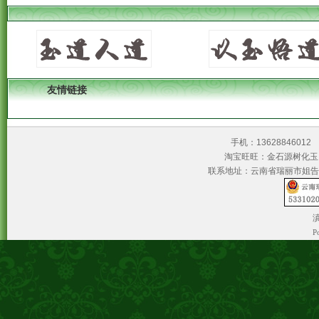
友情链接
手机：1362884601
淘宝旺旺：金石源树
联系地址：云南省瑞丽市姐告
滇
P