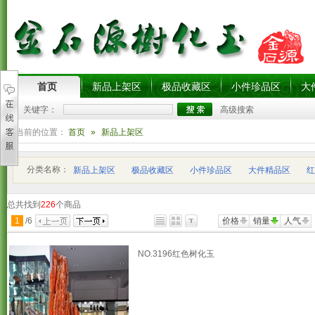
首页
新品上架区
极品收藏区
小件珍品区
大
关键字：
高级搜索
您当前的位置：
首页
»
新品上架区
分类名称：
新品上架区
极品收藏区
小件珍品区
大件精品区
红
总共找到
226
个商品
1
/
6
价格
销量
人气
NO.3196红色树化玉