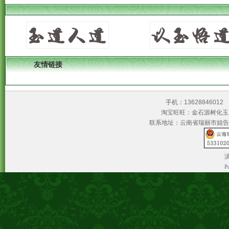
友情链接
手机：1362884601
淘宝旺旺：金石源树
联系地址：云南省瑞丽市姐告
滇
P