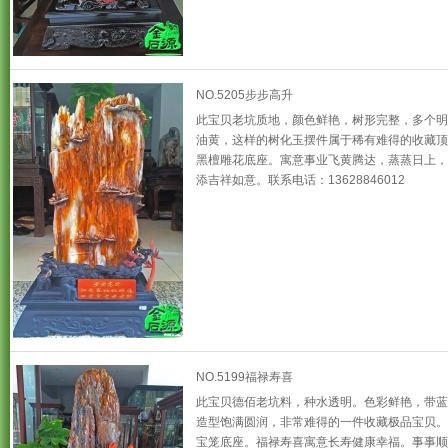
NO.5205步步高升
此宝贝老坑质地，颜色鲜艳，树形完整，多个明
油黄，这样的树化玉摆件属于稀有难得的收藏顶
黑檀雕花底座。寓意事业飞黄腾达，蒸蒸日上，
添吉祥如意。联系电话：13628846012
NO.5199福禄寿喜
此宝贝德佰老坑料，种水透明。色彩鲜艳，带蓝
造型饱满圆润，非常难得的一件收藏极品宝贝。
宝笼底座。福禄寿喜寓意长寿健康幸福。事事顺