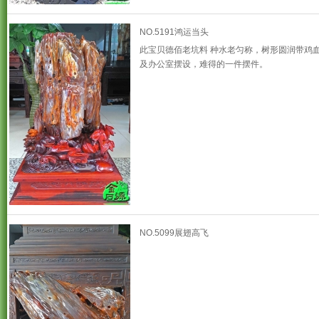
NO.5191鸿运当头
此宝贝德佰老坑料 种水老匀称，树形圆润带鸡
及办公室摆设，难得的一件摆件。
NO.5099展翅高飞