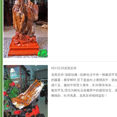
NO.5219龙凤呈祥
龙凤呈祥-顶级珍藏 --此树化玉中有一根极其罕
的藤蔓，横穿树杆,至下盘旋向上缠绕其中，犹如
感十足。藤的中部宽５厘米，长30厘米有余…
极其罕见,理当为树化玉收藏界中的盛世珍宝。
雕细刻，牡丹凤凰，龙凤呈祥相得益彰！