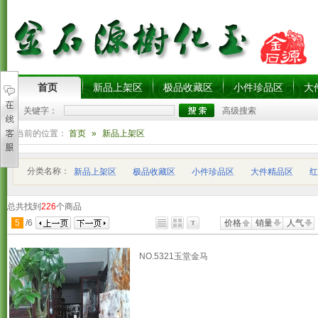
首页
新品上架区
极品收藏区
小件珍品区
大
关键字：
高级搜索
您当前的位置：
首页
»
新品上架区
分类名称：
新品上架区
极品收藏区
小件珍品区
大件精品区
红
总共找到
226
个商品
5
/
6
价格
销量
人气
NO.5321玉堂金马